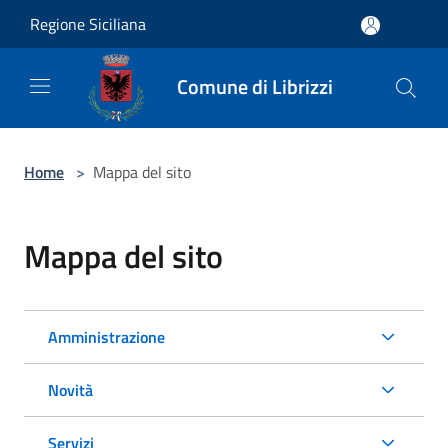
Salta al contenuto principale
Regione Siciliana
Comune di Librizzi
Home
>
Mappa del sito
Mappa del sito
Amministrazione
Novità
Servizi