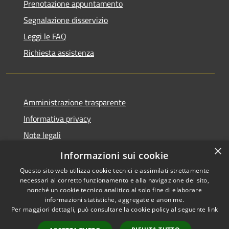
Prenotazione appuntamento
Segnalazione disservizio
Leggi le FAQ
Richiesta assistenza
Amministrazione trasparente
Informativa privacy
Note legali
×
Dichiarazione di accessibilità
Informazioni sui cookie
Questo sito web utilizza cookie tecnici e assimilati strettamente
necessari al corretto funzionamento e alla navigazione del sito,
nonché un cookie tecnico analitico al solo fine di elaborare
informazioni statistiche, aggregate e anonime.
RSS
Copyright © 2026 • Comune di
Per maggiori dettagli, può consultare la cookie policy al seguente
link
Accessibilità
Librizzi • Powered by
Privacy
Municipium
Accesso
•