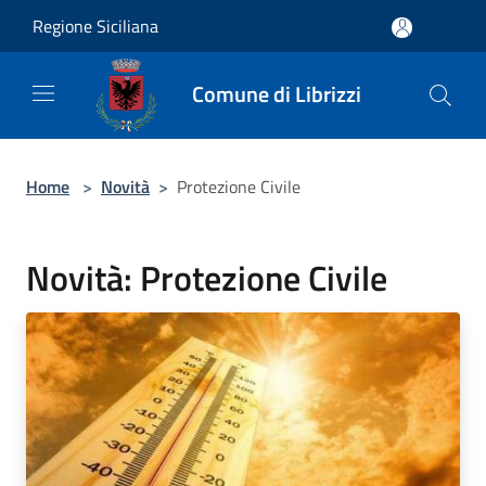
Salta al contenuto principale
Regione Siciliana
Comune di Librizzi
Home
>
Novità
>
Protezione Civile
Novità: Protezione Civile