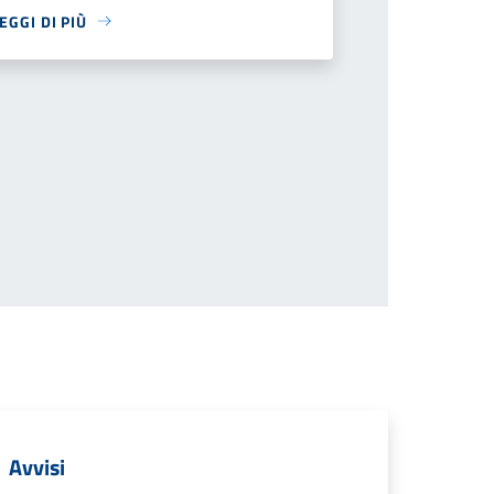
EGGI DI PIÙ
iva
Avvisi