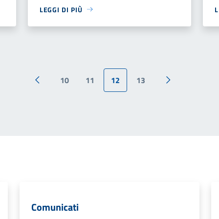
LEGGI DI PIÙ
L
10
11
12
13
Pagina precedente
Pagina success
Comunicati