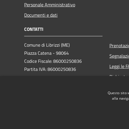
Personale Amministrativo
Documenti e dati
CONTATTI
Comune di Librizzi (ME)
Prenotaz
Piazza Catena - 98064
Segnalazi
Codice Fiscale: 86000250836
Leggi le 
Partita IVA: 86000250836
Richiesta
PEC:
comune.librizzi@pec.it
Questo sito 
Centralino Unico: (+39) 0941 32281
alla navig