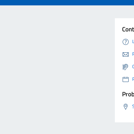
Cont
Prob