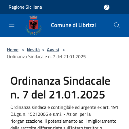
Salta al contenuto principale
Regione Siciliana
Comune di Librizzi
Home
>
Novità
>
Avvisi
>
Ordinanza Sindacale n. 7 del 21.01.2025
Ordinanza Sindacale
n. 7 del 21.01.2025
Ordinanza sindacale contingibile ed urgente ex art. 191
D.Lgs. n. 15212006 e s.m.i. - Azioni per la
riorganizzazione, il potenziamento ed il miglioramento
della raccolta differenziata sull'intero territorio