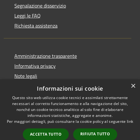
Segnalazione disservizio
Leggi le FAQ
Richiesta assistenza
Amministrazione trasparente
Informativa privacy
Note legali
×
Dichiarazione di accessibilità
Informazioni sui cookie
Questo sito web utilizza cookie tecnici e assimilati strettamente
necessari al corretto funzionamento e alla navigazione del sito,
nonché un cookie tecnico analitico al solo fine di elaborare
informazioni statistiche, aggregate e anonime.
RSS
Copyright © 2026 • Comune di
Per maggiori dettagli, può consultare la cookie policy al seguente
link
Accessibilità
Librizzi • Powered by
Privacy
Municipium
Accesso
•
RIFIUTA TUTTO
ACCETTA TUTTO
Cookie