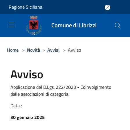
Salta al contenuto principale
Regione Siciliana
Comune di Librizzi
Home
>
Novità
>
Avvisi
>
Avviso
Avviso
Applicazione del D.Lgs. 222/2023 - Coinvolgimento
delle associazioni di categoria.
Data :
30 gennaio 2025