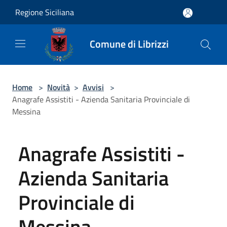
Salta al contenuto principale
Regione Siciliana
Comune di Librizzi
Home
>
Novità
>
Avvisi
>
Anagrafe Assistiti - Azienda Sanitaria Provinciale di
Messina
Anagrafe Assistiti -
Azienda Sanitaria
Provinciale di
Messina