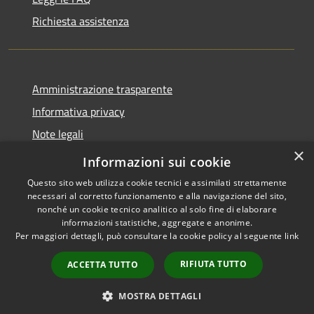
Richiesta assistenza
Amministrazione trasparente
Informativa privacy
Note legali
×
Dichiarazione di accessibilità
Informazioni sui cookie
Questo sito web utilizza cookie tecnici e assimilati strettamente
necessari al corretto funzionamento e alla navigazione del sito,
nonché un cookie tecnico analitico al solo fine di elaborare
informazioni statistiche, aggregate e anonime.
RSS
Copyright © 2026 • Comune di
Per maggiori dettagli, può consultare la cookie policy al seguente
link
Accessibilità
Librizzi • Powered by
Privacy
Municipium
Accesso
•
RIFIUTA TUTTO
ACCETTA TUTTO
Cookie
redazione
Mappa del sito
MOSTRA DETTAGLI