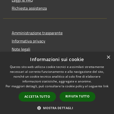
Richiesta assistenza
Amministrazione trasparente
Informativa privacy
Note legali
×
Dichiarazione di accessibilità
Informazioni sui cookie
Questo sito web utilizza cookie tecnici e assimilati strettamente
necessari al corretto funzionamento e alla navigazione del sito,
nonché un cookie tecnico analitico al solo fine di elaborare
informazioni statistiche, aggregate e anonime.
RSS
Copyright © 2026 • Comune di
Per maggiori dettagli, può consultare la cookie policy al seguente
link
Accessibilità
Librizzi • Powered by
Privacy
Municipium
Accesso
•
RIFIUTA TUTTO
ACCETTA TUTTO
Cookie
redazione
Mappa del sito
MOSTRA DETTAGLI