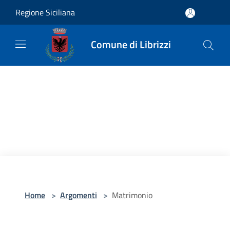
Salta al contenuto principale
Regione Siciliana
Comune di Librizzi
Home
>
Argomenti
>
Matrimonio