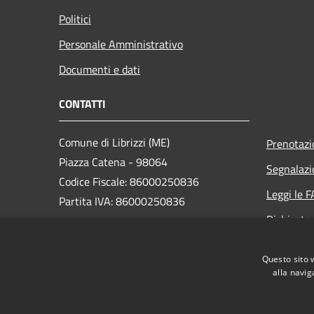
Politici
Personale Amministrativo
Documenti e dati
CONTATTI
Comune di Librizzi (ME)
Prenotaz
Piazza Catena - 98064
Segnalazi
Codice Fiscale: 86000250836
Leggi le 
Partita IVA: 86000250836
Richiesta
PEC:
comune.librizzi@pec.it
Questo sito 
Centralino Unico: (+39) 0941 32281
alla navig