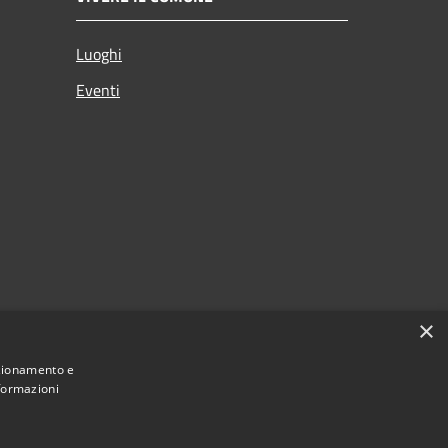
Luoghi
Eventi
×
nzionamento e
nformazioni