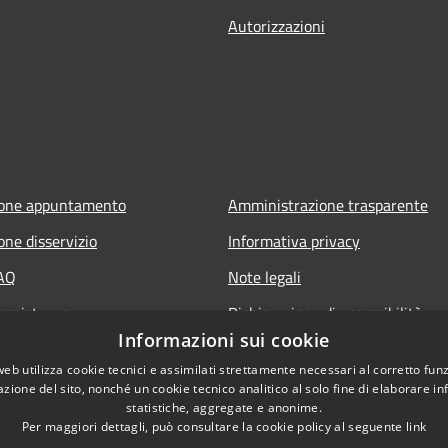
Autorizzazioni
ione appuntamento
Amministrazione trasparente
one disservizio
Informativa privacy
FAQ
Note legali
 assistenza
Dichiarazione di accessibilità
Informazioni sui cookie
web utilizza cookie tecnici e assimilati strettamente necessari al corretto fu
azione del sito, nonché un cookie tecnico analitico al solo fine di elaborare i
statistiche, aggregate e anonime.
Per maggiori dettagli, può consultare la cookie policy al seguente
link