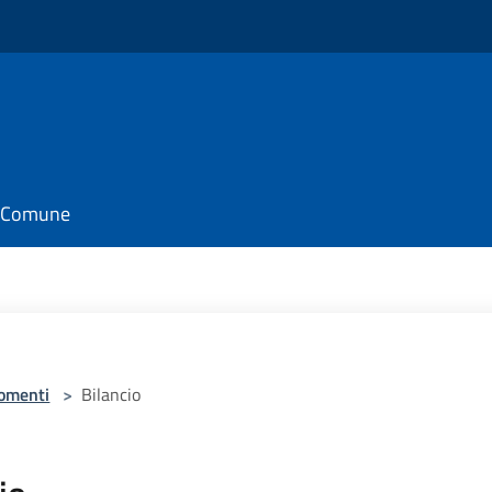
il Comune
omenti
>
Bilancio