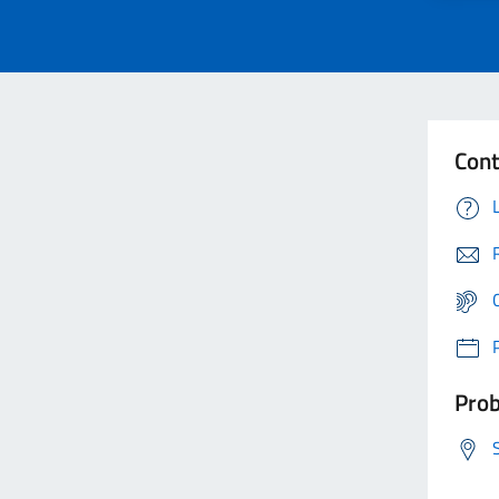
Cont
Prob