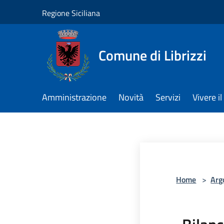
Salta al contenuto principale
Regione Siciliana
Comune di Librizzi
Amministrazione
Novità
Servizi
Vivere 
Home
>
Arg