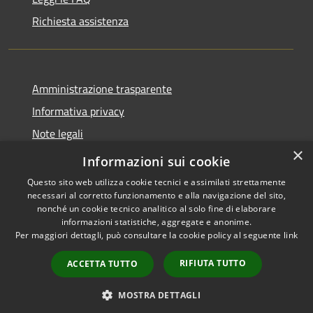
Richiesta assistenza
Amministrazione trasparente
Informativa privacy
Note legali
×
Dichiarazione di accessibilità
Informazioni sui cookie
Questo sito web utilizza cookie tecnici e assimilati strettamente
necessari al corretto funzionamento e alla navigazione del sito,
nonché un cookie tecnico analitico al solo fine di elaborare
informazioni statistiche, aggregate e anonime.
RSS
Copyright © 2026 • Comune di
Per maggiori dettagli, può consultare la cookie policy al seguente
link
Accessibilità
Librizzi • Powered by
Privacy
Municipium
Accesso
•
RIFIUTA TUTTO
ACCETTA TUTTO
Cookie
redazione
Mappa del sito
MOSTRA DETTAGLI