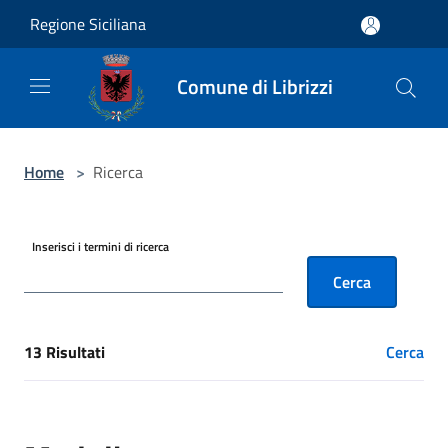
Salta al contenuto principale
Regione Siciliana
Comune di Librizzi
Home
>
Ricerca
Inserisci i termini di ricerca
Cerca
13 Risultati
Cerca
[results] Risultati