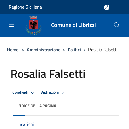
Salta al contenuto principale
Regione Siciliana
Comune di Librizzi
Home
>
Amministrazione
>
Politici
>
Rosalia Falsetti
Rosalia Falsetti
Condividi
Vedi azioni
INDICE DELLA PAGINA
Incarichi