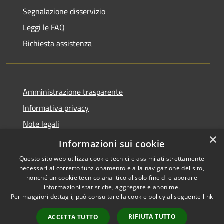
Segnalazione disservizio
Leggi le FAQ
Richiesta assistenza
Amministrazione trasparente
Informativa privacy
Note legali
×
Dichiarazione di accessibilità
Informazioni sui cookie
Questo sito web utilizza cookie tecnici e assimilati strettamente
necessari al corretto funzionamento e alla navigazione del sito,
nonché un cookie tecnico analitico al solo fine di elaborare
informazioni statistiche, aggregate e anonime.
RSS
Copyright © 2026 • Comune di
Per maggiori dettagli, può consultare la cookie policy al seguente
link
Accessibilità
Librizzi • Powered by
Privacy
Municipium
Accesso
•
RIFIUTA TUTTO
ACCETTA TUTTO