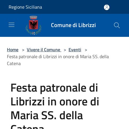
Salta al contenuto principale
Regione Siciliana
Comune di Librizzi
Home
>
Vivere il Comune
>
Eventi
>
Festa patronale di Librizzi in onore di Maria SS. della
Catena
Festa patronale di
Librizzi in onore di
Maria SS. della
Catena