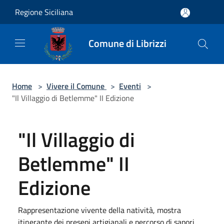
Salta al contenuto principale
Regione Siciliana
Comune di Librizzi
Home
>
Vivere il Comune
>
Eventi
>
"Il Villaggio di Betlemme" II Edizione
"Il Villaggio di
Betlemme" II
Edizione
Rappresentazione vivente della natività, mostra
itinerante dei presepi artigianali e percorso di sapori